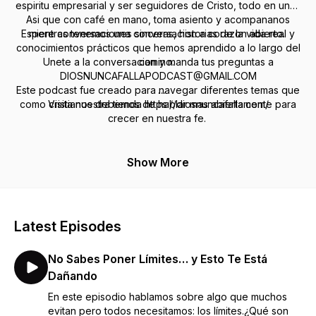
espiritu empresarial y ser seguidores de Cristo, todo en uno.
Asi que con café en mano, toma asiento y acompananos
Espere conversaciones sinceras, historias de la vida real y
mientras tenemos una conversacion a corazon abierto.
conocimientos prácticos que hemos aprendido a lo largo del
Unete a la conversacion y manda tus preguntas a
camino.
DIOSNUNCAFALLAPODCAST@GMAIL.COM
Este podcast fue creado para navegar diferentes temas que
como cristianos debemos de hablar mas abiertamente para
Visita nuestra tienda https://diosnuncafalla.com/
crecer en nuestra fe.
Show More
Latest Episodes
No Sabes Poner Límites… y Esto Te Está
Dañando
En este episodio hablamos sobre algo que muchos
evitan pero todos necesitamos: los límites.¿Qué son