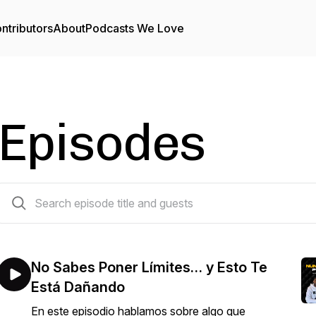
ntributors
About
Podcasts We Love
Episodes
65 episodes
No Sabes Poner Límites… y Esto Te
Está Dañando
En este episodio hablamos sobre algo que