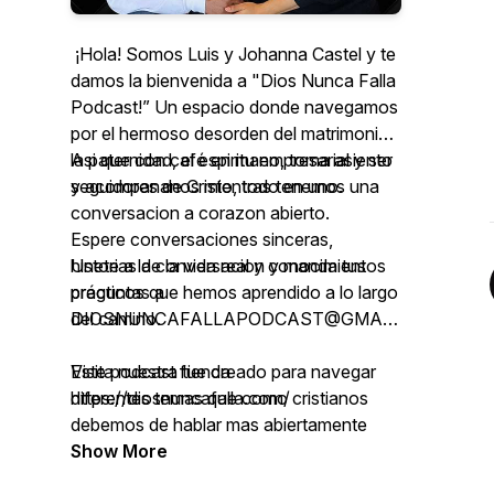
¡Hola! Somos Luis y Johanna Castel y te
damos la bienvenida a "Dios Nunca Falla
Podcast!” Un espacio donde navegamos
por el hermoso desorden del matrimonio,
la paternidad, el espiritu empresarial y ser
Asi que con café en mano, toma asiento
seguidores de Cristo, todo en uno.
y acompananos mientras tenemos una
conversacion a corazon abierto.
Espere conversaciones sinceras,
historias de la vida real y conocimientos
Unete a la conversacion y manda tus
prácticos que hemos aprendido a lo largo
preguntas a
del camino.
DIOSNUNCAFALLAPODCAST@GMAIL.COM
Este podcast fue creado para navegar
Visita nuestra tienda
diferentes temas que como cristianos
https://diosnuncafalla.com/
debemos de hablar mas abiertamente
para crecer en nuestra fe.
Show More