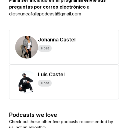
Para ser incluido en el programa envíe sus
preguntas por correo electrónico
a
diosnuncafallapodcast@gmail.com
Johanna Castel
Host
Luis Castel
Host
Podcasts we love
Check out these other fine podcasts recommended by
us, not an algorithm.