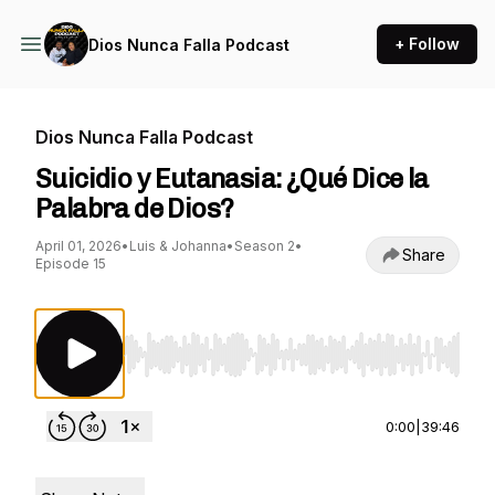
+ Follow
Dios Nunca Falla Podcast
Dios Nunca Falla Podcast
Suicidio y Eutanasia: ¿Qué Dice la
Palabra de Dios?
April 01, 2026
•
Luis & Johanna
•
Season 2
•
Share
Episode 15
Use Left/Right to seek, Home/End to jump to st
0:00
|
39:46