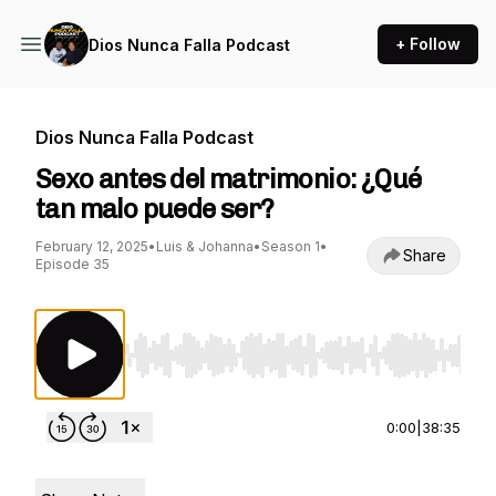
+ Follow
Dios Nunca Falla Podcast
Dios Nunca Falla Podcast
Sexo antes del matrimonio: ¿Qué
tan malo puede ser?
February 12, 2025
•
Luis & Johanna
•
Season 1
•
Share
Episode 35
Use Left/Right to seek, Home/End to jump to st
0:00
|
38:35